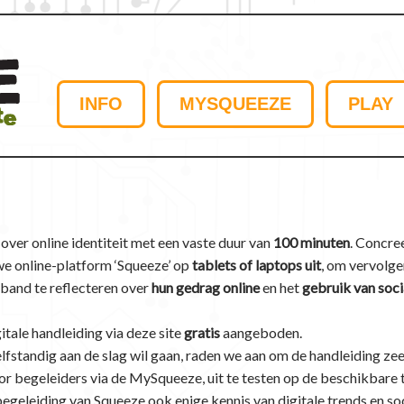
INFO
MYSQUEEZE
PLAY
over online identiteit met een vaste duur van
100 minuten
. Concre
uwe online-platform ‘Squeeze’ op
tablets of laptops uit
, om vervolge
erband te reflecteren over
hun gedrag online
en het
gebruik van soci
ale handleiding via deze site
gratis
aangeboden.
lfstandig aan de slag wil gaan, raden we aan om de handleiding ze
or begeleiders via de MySqueeze, uit te testen op de beschikbare 
begeleiding van Squeeze ook enige kennis van digitale trends en so